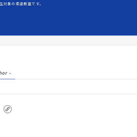
生対象の柔道教室です。
hor –